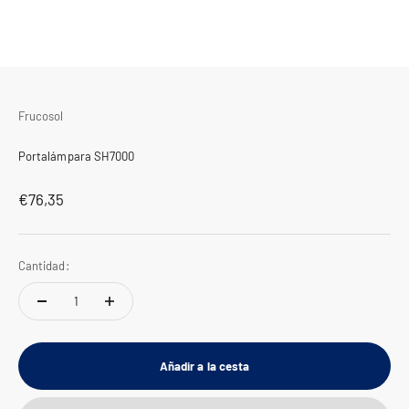
Frucosol
Portalámpara SH7000
Precio de oferta
€76,35
Cantidad:
Añadir a la cesta