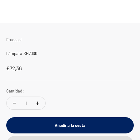
Frucosol
Lámpara SH7000
Precio de oferta
€72,36
Cantidad:
Añadir a la cesta