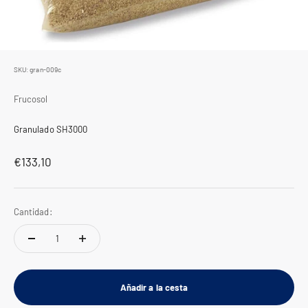
SKU: gran-009c
Frucosol
Granulado SH3000
Precio de oferta
€133,10
Cantidad:
Añadir a la cesta