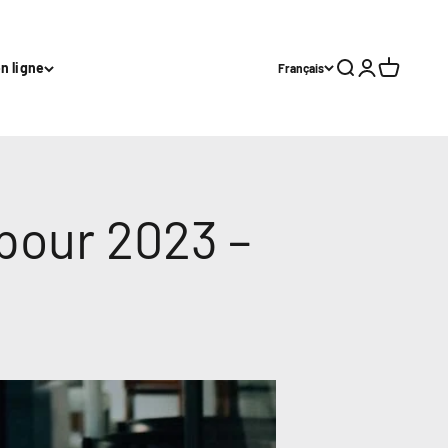
Recherche
Connexion
Panier
n ligne
Français
pour 2023 –