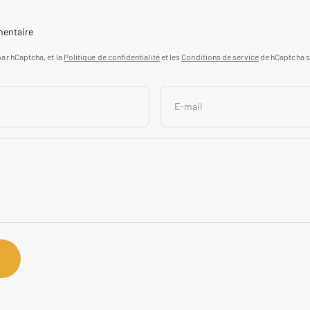
mentaire
par hCaptcha, et la
Politique de confidentialité
et les
Conditions de service
de hCaptcha s
E-mail