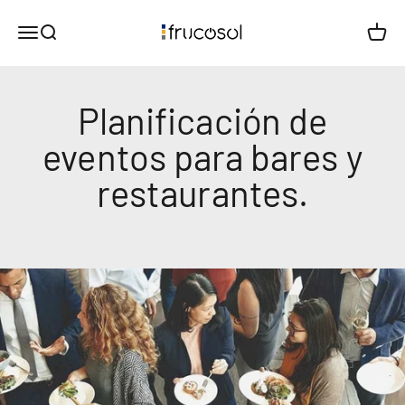
Ir al contenido
Comercial Frucosol SL
Menú
Buscar
Carrito
Planificación de
eventos para bares y
restaurantes.