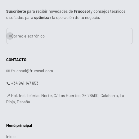
Suscríbete
para recibir novedades de
Frucosol
y consejos técnicos
diseñados para
optimizar
la operación de tu negocio.
Suscribirse
Correo electrónico
CONTACTO
📧 frucosol@frucosol.com
📞 +34 941 147 653
📍 Pol. Ind. Tejerías Norte, C/ Los Huertos, 26 26500, Calahorra, La
Rioja, España
Menú principal
Inicio